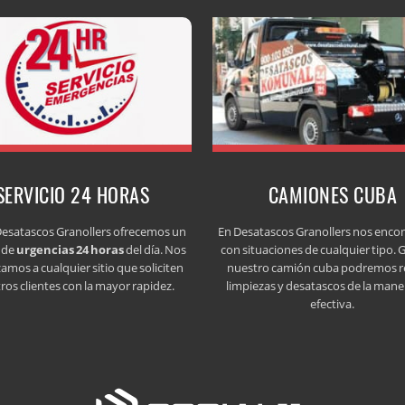
SERVICIO 24 HORAS
CAMIONES CUBA
esatascos Granollers ofrecemos un
En Desatascos Granollers nos enc
o de
urgencias 24 horas
del día. Nos
con situaciones de cualquier tipo. G
amos a cualquier sitio que soliciten
nuestro camión cuba podremos re
ros clientes con la mayor rapidez.
limpiezas y desatascos de la man
efectiva.