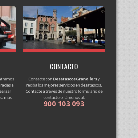
CONTACTO
ontramos
Contacte con
Desatascos Granollers
y
racias a
reciba los mejores servicios en desatascos.
alizar
Contacte a través de nuestro formulario de
era más
contacto o llámenos al:
900 103 093